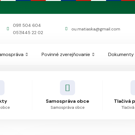
0911 504 604
ou.matiaska@gmail.com
057/445 22 02
amospráva
Povinné zverejňovanie
Dokumenty
kty
Samospráva obce
Tlačivá 
 obce
Samospráva obce
Tlačivá