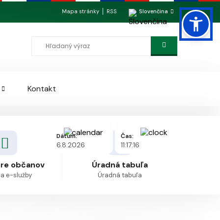
Mapa stránky
RSS
Slovenčina
Kontakt
Dátum:
Čas:
6.8.2026
11:17:16
pre občanov
Úradná tabuľa
 a e-služby
Úradná tabuľa