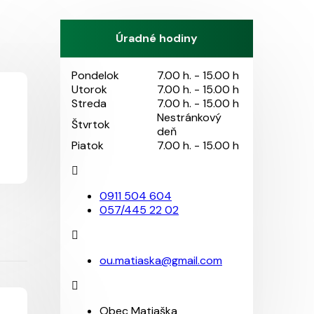
Úradné hodiny
Pondelok
7.00 h. - 15.00 h
Utorok
7.00 h. - 15.00 h
Streda
7.00 h. - 15.00 h
Nestránkový
Štvrtok
deň
Piatok
7.00 h. - 15.00 h
0911 504 604
057/445 22 02
ou.matiaska@gmail.com
Obec Matiaška