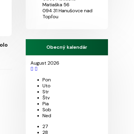
Matiaška 56
094 31 Hanušovce nad
Topľou
olo
Obecný kalendár
August 2026
Pon
Uto
Str
Štv
Pia
Sob
Ned
27
28