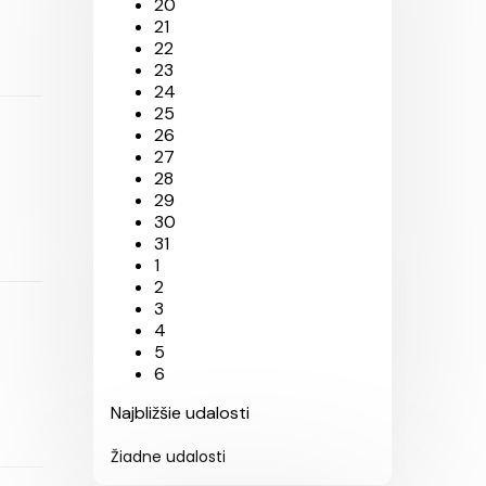
20
21
22
23
24
25
26
27
28
29
30
31
1
2
3
4
5
6
Najbližšie udalosti
Žiadne udalosti