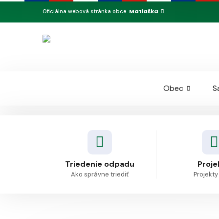
Matiaška
Oficiálna webová stránka obce
Obec
S
Triedenie odpadu
Proje
Ako správne triediť
Projekty