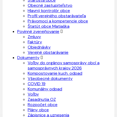
Starosta obce
Obecné zastupiteľstvo
Hlavný kontrolór obce
Profil verejného obstarávateľa
Právomoci a kompetencie obce
Štatút obce Matiaška
Povinné zverejňovanie
Zmluvy
Faktúry
Objednávky
Verejné obstarávanie
Dokumenty
Voľby do orgánov samosprávy obcí a
samosprávnych krajov 2026
Kompostovanie kuch. odpad
Všeobecné dokumenty
COVID 19
Komunálny odpad
Voľby
Zasadnutia OZ
Rozpočet obce
Plány obce
Zápisnice a uznesenia