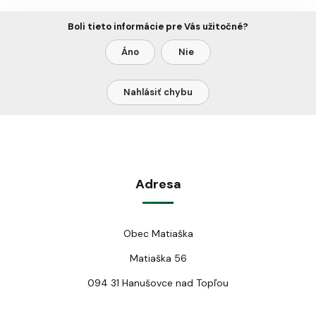
Boli tieto informácie pre Vás užitočné?
Áno
Nie
Nahlásiť chybu
Adresa
Obec Matiaška
Matiaška 56
094 31 Hanušovce nad Topľou