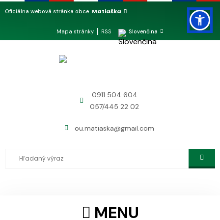
Matiaška
Oficiálna webová stránka obce
Mapa stránky
RSS
Slovenčina
0911 504 604
057/445 22 02
ou.matiaska@gmail.com
MENU